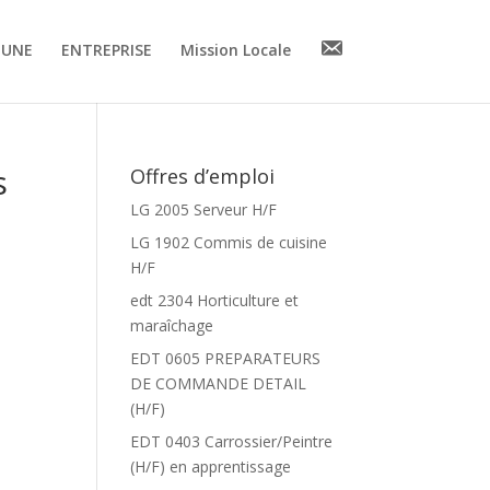
C
EUNE
ENTREPRISE
Mission Locale
o
n
t
a
c
t
s
Offres d’emploi
LG 2005 Serveur H/F
LG 1902 Commis de cuisine
H/F
edt 2304 Horticulture et
maraîchage
EDT 0605 PREPARATEURS
DE COMMANDE DETAIL
(H/F)
EDT 0403 Carrossier/Peintre
(H/F) en apprentissage