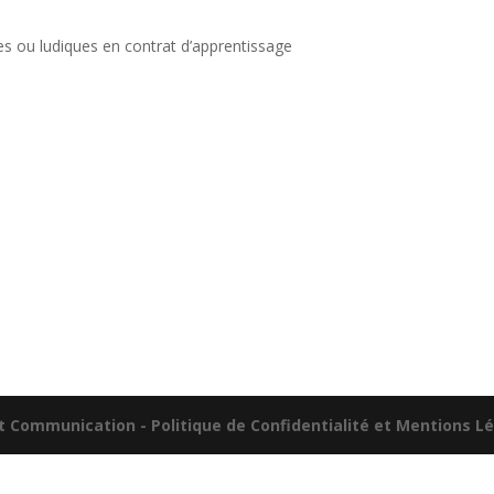
lles ou ludiques en contrat d’apprentissage
nt Communication -
Politique de Confidentialité et Mentions L