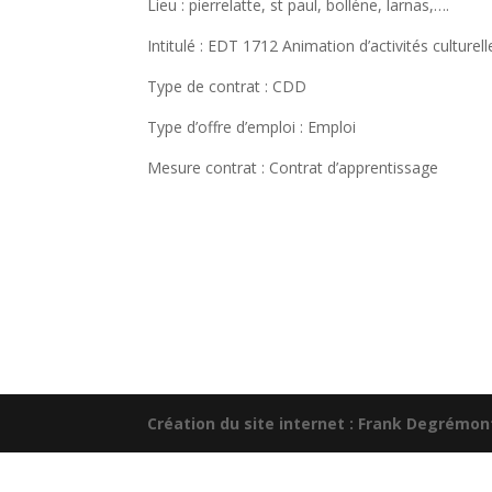
Lieu : pierrelatte, st paul, bolléne, larnas,….
Intitulé : EDT 1712 Animation d’activités culture
Type de contrat : CDD
Type d’offre d’emploi : Emploi
Mesure contrat : Contrat d’apprentissage
Création du site internet : Frank Degrémo