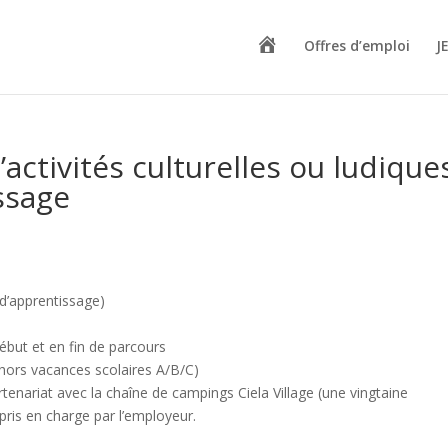
A
Offres d’emploi
J
c
c
u
e
i
l
ctivités culturelles ou ludique
ssage
d’apprentissage)
ébut et en fin de parcours
(hors vacances scolaires A/B/C)
nariat avec la chaîne de campings Ciela Village (une vingtaine
pris en charge par l’employeur.